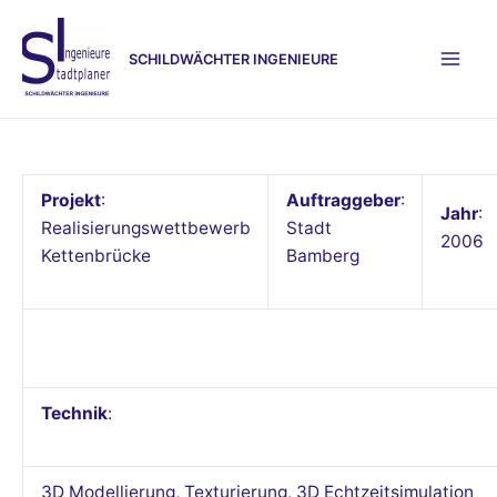
Zum
Inhalt
SCHILDWÄCHTER INGENIEURE
springen
Mai
Men
Projekt
:
Auftraggeber
:
Jahr
:
Realisierungswettbewerb
Stadt
200
6
Kettenbrücke
Bamberg
Technik
:
3D Modellierung, Texturierung, 3D Echtzeitsimulation