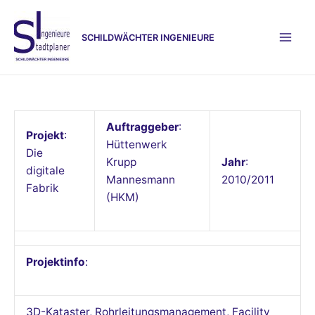
Zum
Inhalt
SCHILDWÄCHTER INGENIEURE
springen
Mai
Men
Auftraggeber
:
Projekt
:
Hüttenwerk
Die
Krupp
Jahr
:
digitale
Mannesmann
2010/2011
Fabrik
(HKM)
Projektinfo
:
3D-Kataster, Rohrleitungsmanagement, Facility